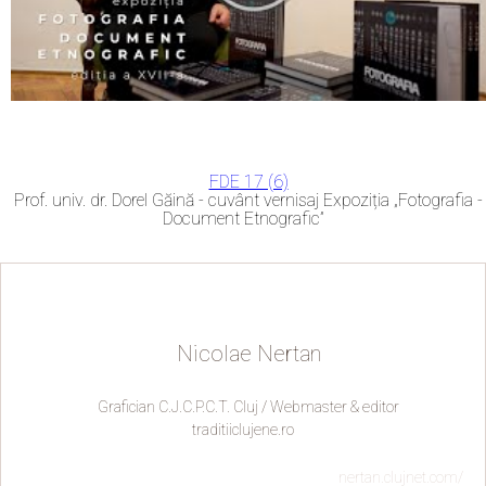
FDE 17 (6)
Prof. univ. dr. Dorel Găină - cuvânt vernisaj Expoziția „Fotografia -
Document Etnografic”
Nicolae Nertan
Grafician C.J.C.P.C.T. Cluj / Webmaster & editor
traditiiclujene.ro
nertan.clujnet.com/