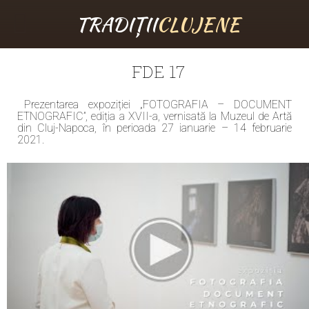
TRADIȚII
CLUJENE
FDE 17
Prezentarea expoziției „FOTOGRAFIA – DOCUMENT
ETNOGRAFIC”, ediția a XVII-a, vernisată la Muzeul de Artă
din Cluj-Napoca, în perioada 27 ianuarie – 14 februarie
2021.