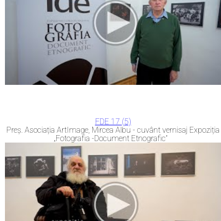
FDE 17 (5)
Preș. Asociația ArtImage, Mircea Albu - cuvânt vernisaj Expoziția
„Fotografia -Document Etnografic”