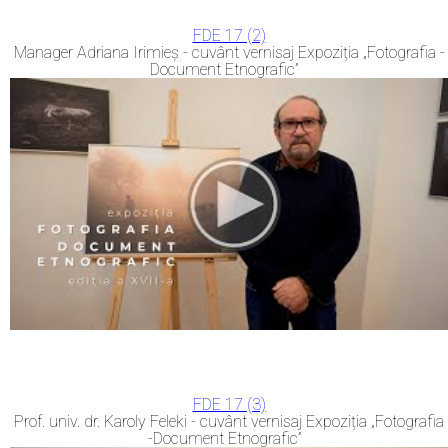
FDE 17 (2)
Manager Adriana Irimieș - cuvânt vernisaj Expoziția „Fotografia -
Document Etnografic”
FDE 17 (3)
Prof. univ. dr. Karoly Feleki - cuvânt vernisaj Expoziția „Fotografia
-Document Etnografic”