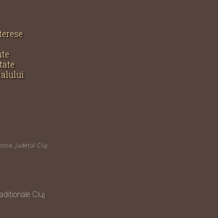
nterese
nte
tate
nalului
poca, județul Cluj
diționale Cluj