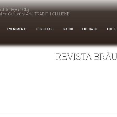
iul Județean Cluj
ul de Cultură și Artă TRADIȚII CLUJENE
EVENIMENTE
CERCETARE
RADIO
EDUCAȚIE
EDITU
REVISTA BRÂUL
HIDE AICI