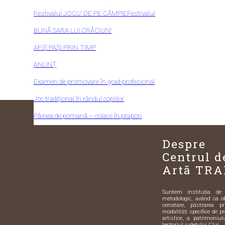
Festivalul JOCU’ DE PE CÂMPIEFestivalul
BUNĂ SARA LUI CRĂCIUN!
AFIȘ PAȘI PRIN TIMP
ANUNȚ
Examen de promovare în grad profesional
Joc tradițional în rândul copiilor
Pâinea de pomană – colacii în prapori
Despre
Centrul d
Artă TRA
Suntem instituția de sp
metodologic, având ca o
cercetare, păstrarea pr
modalități specifice de pr
artistice, a patrimoniulu
teritoriul județului Cluj.