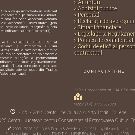
> Anunțuri
> Achiziții publice
ută ca o verigă importantă în sistemul
> Personal
și conservare a patrimoniului cultural-
care mai fac parte Academia Româna
> Declarații de avere și i
e ale Academiei), Universitatea (prin
> Situații financiare
 Muzeele de istorie, etnografie și artă
 valorificarea patrimoniilor proprii).
> Legislație și Regulame
> Politica de confidenţiali
i Artă TRADIȚII CLUJENE (Centrul
> Codul de etică al perso
servarea și Promovarea Culturii
 2025) se află la baza acestei piramide
contractual
de-a îmbina cercetarea de tip academic
zervare științifică a patrimoniului
orificarea, prin educație și divertisment,
iționale. Triada conceptelor prin care
activitate este compusă din Tradiție
CONTACTAȚI-NE
 Valoare spirituală.
Calea Dorobanților nr 104, Cluj-Na
Mobil: (+4) 0775 509823
copyright
2025 - 2026 Centrul de Cultură și Artă Tradiții Clujene
25 Centrul Județean pentru Conservarea și Promovarea Culturii Tra
brush
2003 - 2026 / Grafică & Design & Webdesign / UX / UI by
Nicolae Nerțan
Prima versiune a websiteului TRADITIICLUJENE.RO a fost lansată în anul 2003: