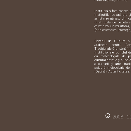
Instituția a fost concep
instițutiilor de apărare 
artistic românesc din 
(Institutele de cercetar
cercetarea universitară),
(prin cercetarea, protecția,
Centrul de Cultură ș
Județean pentru Con
Tradiționale Cluj până în
instituționale, cu rolul 
cu metodologiile de pre
cultural artistic și cu val
a culturii și artei trad
asigură metodologia de 
(Datină), Autenticitate și
copyright
2003 - 20