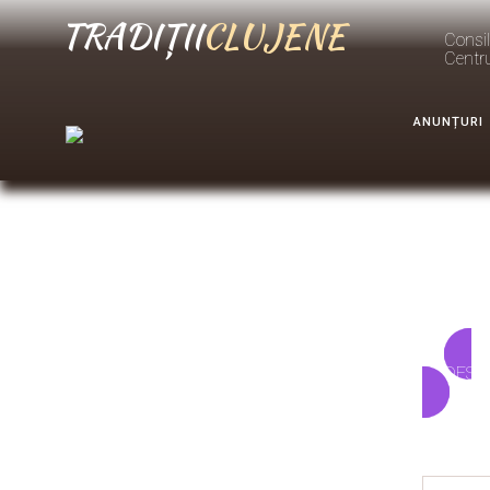
TRADIȚII
CLUJENE
Consil
Centr
ANUNȚURI
DESC