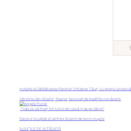
Invitație la Sărbătoarea Parohiei Ortodoxe Tăuți, cu prilejul aniver
Vârstnici din Alcañiz, Spania, fascinați de tradițiile românești
„Trebuia să înveț’ tot lucrul din casă și de pe câmp”
Decorul sculptat al vechilor biserici de lemn clujene
NUNȚILE DE ALTĂDATĂ