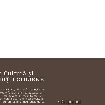
e Cultură și
DIȚII CLUJENE
ecialitate, cu profil științific și
biectiv fundamental cunoașterea prin
in conservare și valorificarea prin
omovare a tradiției și creației cultural-
> Despre noi
i culturii și artei tradiționale de pe