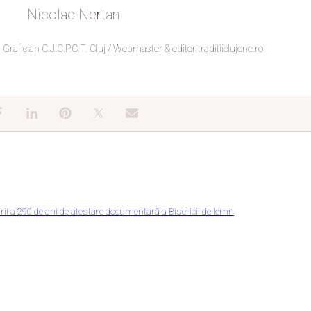
Nicolae Nertan
Grafician C.J.C.P.C.T. Cluj / Webmaster & editor traditiiclujene.ro
sării a 290 de ani de atestare documentară a Bisericii de lemn