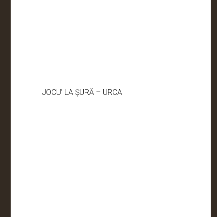
JOCU’ LA ȘURĂ – URCA