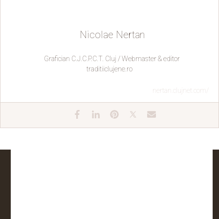
Nicolae Nertan
Grafician C.J.C.P.C.T. Cluj / Webmaster & editor
traditiiclujene.ro
nertan.clujnet.com/