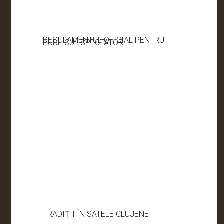
REGULAMENTUL OFICIAL PENTRU
PUBLICUL SPECTATOR
TRADIȚII ÎN SATELE CLUJENE