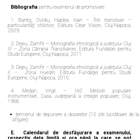
Bibliografia
pentru examenul de promovare:
1. Barteş, Ovidiu, Haplea, Ioan –
Trio transilvan –
particularităţi stilistice
, Editura Clear Vision, Cluj-Napoca,
2009;
2. Dejeu, Zamfir –
Monografia etnologică a judeţului Cluj
III – Zona Câmpia Transilvaniei,
Editura Fundației pentru
Studii Europene, Cluj-Napoca, 2011
3. Dejeu, Zamfir –
Monografia etnologică a judeţului Cluj
II –
Zona Huedin,
Editura Fundaţiei pentru Studii
Europene, Cluj-Napoca, 2010;
4. Medan, Virgil –
160 Melodii populare
instrumentale,
Casa Judeţeană a creaţiei populare, Cluj,
1968.
termenul de depunere a dosarelor (10 zile lucrătoare de la
afişare):
E.
Calendarul de desfăşurare a examenului,
respectiv data limită şi ora până la care se pot