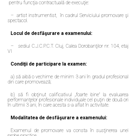
pentru funcţia contractuală de execuţie:
– artist instrumentist, în cadrul Serviciului promovare şi
spectacol.
Locul de desfăşurare a examenului:
– sediul C.J.C.P.C.T. Cluj, Calea Dorobanţilor nr. 104, etaj
VI
Condiţii de participare la examen:
a) să aibă o vechime de minim 3 ani în gradul profesional
din care promovează;
b) să fi obţinut calificativul „foarte bine” la evaluarea
performanţelor profesionale individuale cel puţin de două ori
în ultimii 3 ani, în care acesta s-a aflat în activitate.
Modalitatea de desfăşurare a examenului:
Examenul de promovare va consta în susţinerea unei
probe practice.