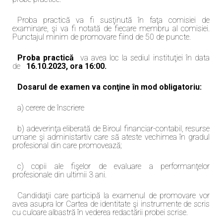
Proba practică va fi susţinută în faţa comisiei de
examinare, şi va fi notată de fiecare membru al comisiei.
Punctajul minim de promovare fiind de 50 de puncte.
Proba practică
va avea loc la sediul instituţiei în data
de
16.10.2023, ora 16:00.
Dosarul de examen va conţine în mod obligatoriu:
a) cerere de înscriere
b) adeverinţa eliberată de Biroul financiar-contabil, resurse
umane şi administartiv care să ateste vechimea în gradul
profesional din care promovează;
c) copii ale fişelor de evaluare a performanţelor
profesionale din ultimii 3 ani.
Candidaţii care participă la examenul de promovare vor
avea asupra lor Cartea de identitate şi instrumente de scris
cu culoare albastră în vederea redactării probei scrise.