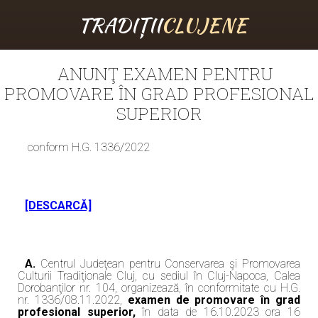
TRADIȚII
CLUJENE
ANUNŢ EXAMEN PENTRU
PROMOVARE ÎN GRAD PROFESIONAL
SUPERIOR
conform H.G. 1336/2022
[DESCARCĂ]
A.
Centrul Judeţean pentru Conservarea şi Promovarea
Culturii Tradiţionale Cluj, cu sediul în Cluj-Napoca, Calea
Dorobanţilor nr. 104, organizează, în conformitate cu H.G.
nr. 1336/08.11.2022,
examen de promovare în grad
profesional superior,
în data de 16.10.2023 ora 16