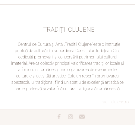
TRADIȚII CLUJENE
Centrul de Cultură și Artă „Tradiții Clujene” este o instituție
publică de cultură din subordinea Consiliului Județean Cluj,
dedicată promovării și conservării patrimoniului cultural
imaterial. Are ca obiectiv principal valorificarea tradițiilor locale și
a folclorului românesc, prin organizarea de evenimente
culturale și activități artistice. Este un reper în promovarea
spectacolului tradițional, fiind un spațiu de excelență artistică ce
reinterpretează și valorifică cultura tradițională românească.
traditiiclujene.ro