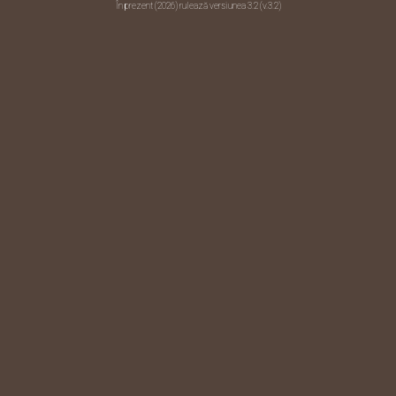
În prezent (2026) rulează versiunea 3.2 (v.3.2)