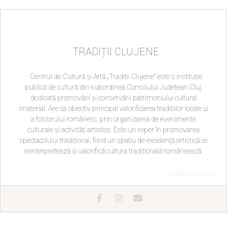
TRADIȚII CLUJENE
Centrul de Cultură și Artă „Tradiții Clujene” este o instituție
publică de cultură din subordinea Consiliului Județean Cluj,
dedicată promovării și conservării patrimoniului cultural
imaterial. Are ca obiectiv principal valorificarea tradițiilor locale și
a folclorului românesc, prin organizarea de evenimente
culturale și activități artistice. Este un reper în promovarea
spectacolului tradițional, fiind un spațiu de excelență artistică ce
reinterpretează și valorifică cultura tradițională românească.
traditiiclujene.ro