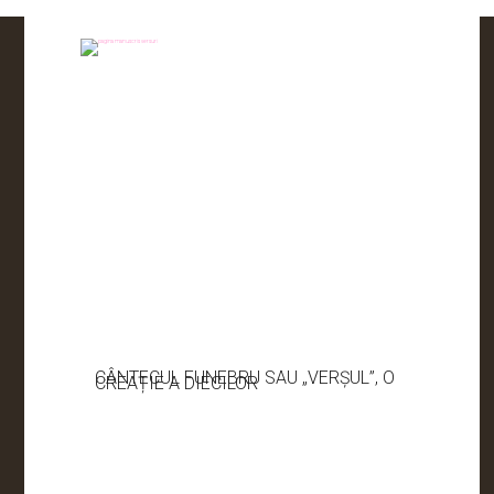
CÂNTECUL FUNEBRU SAU „VERȘUL”, O
CREAȚIE A DIECILOR