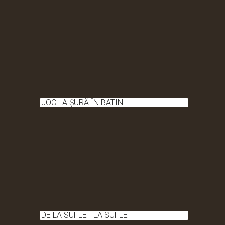
JOC LA ȘURĂ ÎN BATIN
DE LA SUFLET LA SUFLET