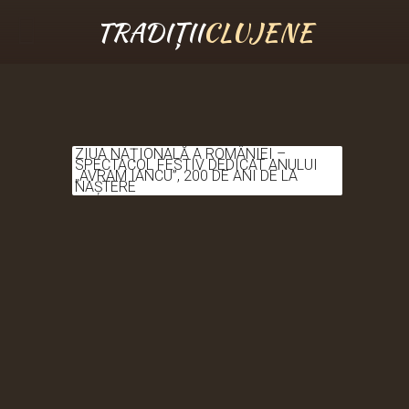
TRADIȚII
CLUJENE
ZIUA NAȚIONALĂ A ROMÂNIEI –
SPECTACOL FESTIV DEDICAT ANULUI
„AVRAM IANCU”, 200 DE ANI DE LA
NAȘTERE