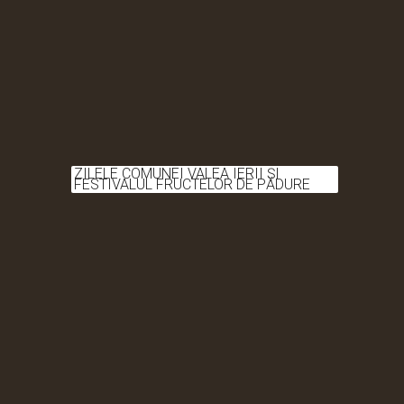
ZILELE COMUNEI VALEA IERII ȘI
FESTIVALUL FRUCTELOR DE PĂDURE