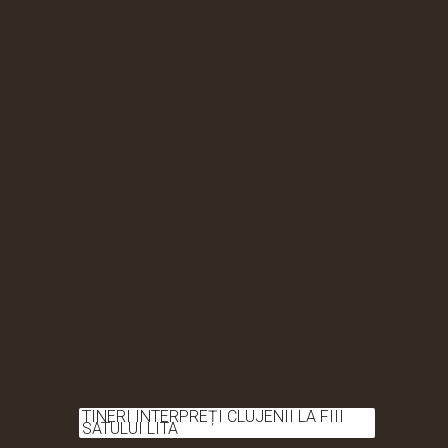
TINERI INTERPREȚI CLUJENII LA FIII
SATULUI LITA