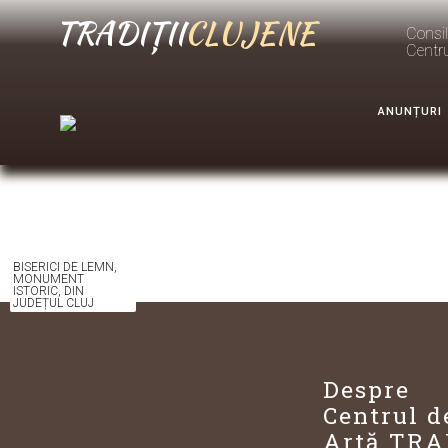
TRADIȚII
CLUJENE
Consil
Centr
ANUNȚURI
BISERICI DE LEMN,
MONUMENT
ISTORIC, DIN
JUDEȚUL CLUJ
Despre
Centrul d
Artă TRA