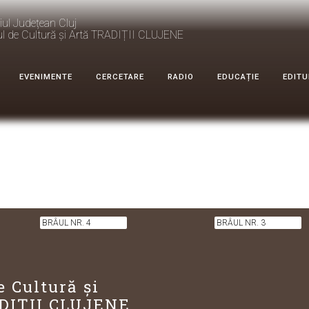
iul Județean Cluj
ul de Cultură și Artă TRADIȚII CLUJENE
EVENIMENTE
CERCETARE
RADIO
EDUCAȚIE
EDITU
BRÂUL NR. 4
BRÂUL NR. 3
e Cultură și
DIȚII CLUJENE