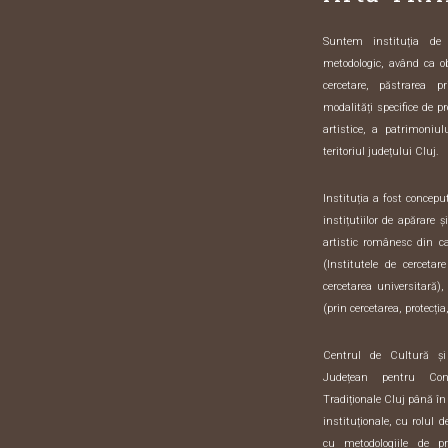
Suntem instituția de sp
metodologic, având ca o
cercetare, păstrarea pr
modalități specifice de pr
artistice, a patrimoniulu
teritoriul județului Cluj.
Instituția a fost concep
instițutiilor de apărare 
artistic românesc din 
(Institutele de cercetar
cercetarea universitară),
(prin cercetarea, protecția,
Centrul de Cultură ș
Județean pentru Con
Tradiționale Cluj până în
instituționale, cu rolul 
cu metodologiile de pre