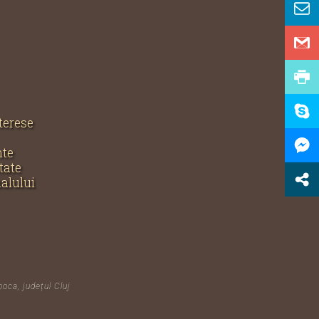
nterese
nte
tate
nalului
poca, județul Cluj