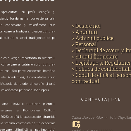
ecialitate, cu profil științific și
biectiv fundamental cunoașterea prin
> Despre noi
in conservare și valorificarea prin
> Anunțuri
omovare a tradiției și creației cultural-
> Achiziții publice
i culturii și artei tradiționale de pe
> Personal
> Declarații de avere și i
> Situații financiare
ută ca o verigă importantă în sistemul
> Legislație și Regulame
și conservare a patrimoniului cultural-
> Politica de confidenţiali
care mai fac parte Academia Româna
> Codul de etică al perso
e ale Academiei), Universitatea (prin
contractual
 Muzeele de istorie, etnografie și artă
 valorificarea patrimoniilor proprii).
CONTACTAȚI-NE
i Artă TRADIȚII CLUJENE (Centrul
servarea și Promovarea Culturii
 2025) se află la baza acestei piramide
Calea Dorobanților nr 104, Cluj-Na
de-a îmbina cercetarea de tip academic
zervare științifică a patrimoniului