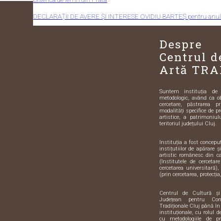
DECLARAȚII DE AVERE ȘI INTERESE OVIDIU BARTEȘ pentru anul
Despre
Centrul d
Artă TRA
Suntem instituția de sp
metodologic, având ca o
cercetare, păstrarea pr
modalități specifice de pr
artistice, a patrimoniulu
teritoriul județului Cluj.
Instituția a fost concep
instițutiilor de apărare 
artistic românesc din 
(Institutele de cercetar
cercetarea universitară),
(prin cercetarea, protecția,
Centrul de Cultură ș
Județean pentru Con
Tradiționale Cluj până în
instituționale, cu rolul 
cu metodologiile de pre