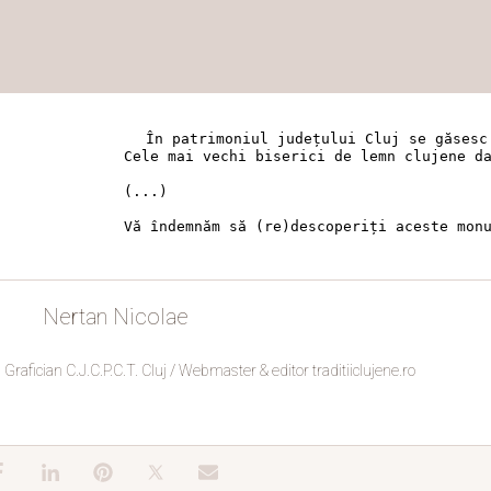
În patrimoniul județului Cluj se găsesc
Cele mai vechi biserici de lemn clujene da
(...)

Vă îndemnăm să (re)descoperiți aceste mon
Nertan Nicolae
Grafician C.J.C.P.C.T. Cluj / Webmaster & editor traditiiclujene.ro