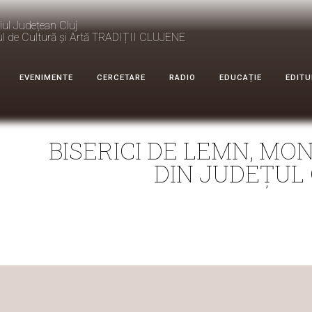
iul Județean Cluj
ul de Cultură și Artă TRADIȚII CLUJENE
EVENIMENTE
CERCETARE
RADIO
EDUCAȚIE
EDITU
BISERICI DE LEMN, MO
DIN JUDEȚUL