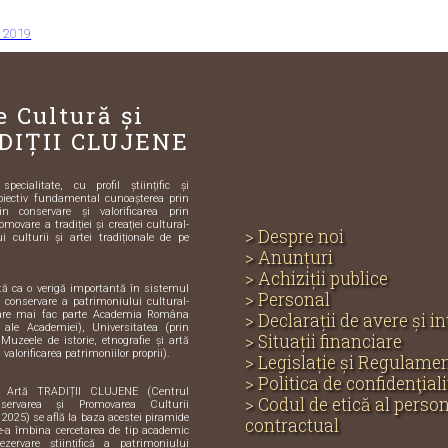
 2019
e Cultură și
DIȚII CLUJENE
ecialitate, cu profil științific și
biectiv fundamental cunoașterea prin
in conservare și valorificarea prin
omovare a tradiției și creației cultural-
> Despre noi
i culturii și artei tradiționale de pe
> Anunțuri
> Achiziții publice
ută ca o verigă importantă în sistemul
> Personal
și conservare a patrimoniului cultural-
care mai fac parte Academia Româna
> Declarații de avere și i
e ale Academiei), Universitatea (prin
> Situații financiare
 Muzeele de istorie, etnografie și artă
 valorificarea patrimoniilor proprii).
> Legislație și Regulame
> Politica de confidenţiali
i Artă TRADIȚII CLUJENE (Centrul
> Codul de etică al perso
servarea și Promovarea Culturii
 2025) se află la baza acestei piramide
contractual
de-a îmbina cercetarea de tip academic
zervare științifică a patrimoniului