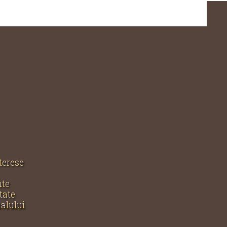
nterese
nte
tate
nalului