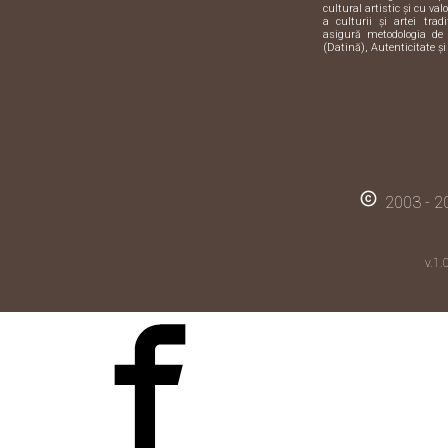
cultural artistic și cu val
a culturii și artei trad
asigură metodologia de 
(Datină), Autenticitate și
copyright
2003 - 20
v.1.