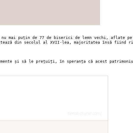
 nu mai puțin de 77 de biserici de lemn vechi, aflate pe
tează din secolul al XVII-lea, majoritatea însă fiind ri
umente și să le prețuiți, în speranța că acest patrimoni
nertan.clujnet.com/