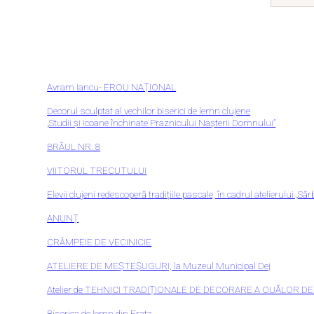
Avram Iancu- EROU NAȚIONAL
Decorul sculptat al vechilor biserici de lemn clujene
„Studii și icoane închinate Praznicului Nașterii Domnului”
BRÂUL NR. 8
VIITORUL TRECUTULUI
Elevii clujeni redescoperă tradițiile pascale, în cadrul atelierului „Să
ANUNȚ
CRÂMPEIE DE VECINICIE
ATELIERE DE MEȘTEȘUGURI, la Muzeul Municipal Dej
Atelier de TEHNICI TRADIȚIONALE DE DECORARE A OUĂLOR DE
Biserica de lemn din Frata