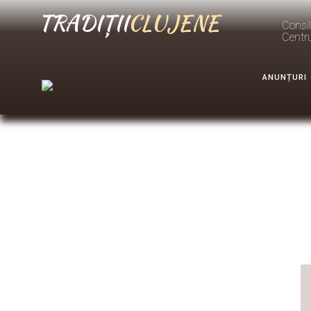
TRADIȚII
CLUJENE
Consil
Centr
ANUNȚURI