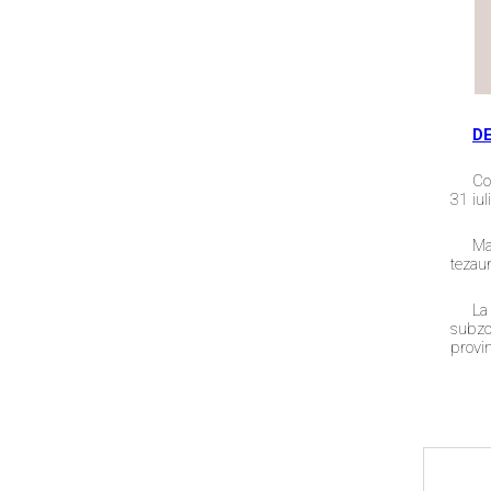
D
Co
31 iul
Ma
tezaur
La
subzon
provin