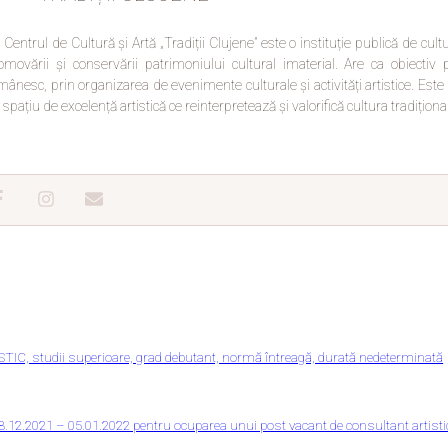
Centrul de Cultură și Artă „Tradiții Clujene” este o instituție publică de cu
omovării și conservării patrimoniului cultural imaterial. Are ca obiectiv prin
mânesc, prin organizarea de evenimente culturale și activități artistice. Este
 spațiu de excelență artistică ce reinterpretează și valorifică cultura tradițio
, studii superioare, grad debutant, normă întreagă, durată nedeterminată
8.12.2021 – 05.01.2022 pentru ocuparea unui post vacant de consultant artisti