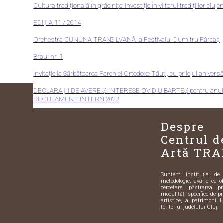
Cultura tradițională în grădinițe: Investiție în viitorul tradițiilor cluje
EDIȚIA 11 / 2014
Orchestra CUNUNA TRANSILVANĂ la Festivalul Dumitru Fărcaș
Brâul nr. 1
Invitație la Sărbătoarea Parohiei Ortodoxe Tăuți, cu prilejul aniver
DECLARAȚII DE AVERE ȘI INTERESE OVIDIU BARTEȘ pentru anul
REGULAMENT INTERN 2023
Despre
Centrul d
Artă TRA
Suntem instituția de sp
metodologic, având ca o
cercetare, păstrarea pr
modalități specifice de pr
artistice, a patrimoniulu
teritoriul județului Cluj.