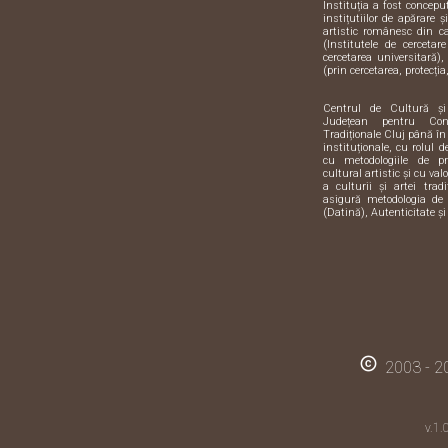
Instituția a fost concep
instițutiilor de apărare 
artistic românesc din 
(Institutele de cercetar
cercetarea universitară),
(prin cercetarea, protecția,
Centrul de Cultură ș
Județean pentru Con
Tradiționale Cluj până în
instituționale, cu rolul 
cu metodologiile de pre
cultural artistic și cu val
a culturii și artei trad
asigură metodologia de 
(Datină), Autenticitate și
copyright
2003 - 20
v.1.