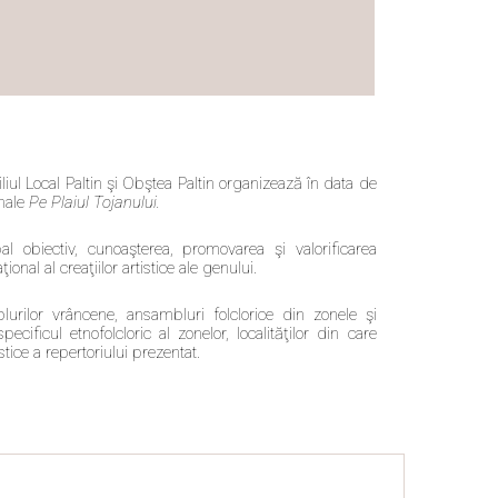
liul Local Paltin şi Obştea Paltin organizează în data de
onale
Pe Plaiul
Tojanului.
al obiectiv, cunoaşterea, promovarea şi valorificarea
onal al creaţiilor artistice ale genului.
lurilor vrâncene, ansambluri folclorice din zonele şi
cificul etnofolcloric al zonelor, localităţilor din care
stice a repertoriului prezentat.