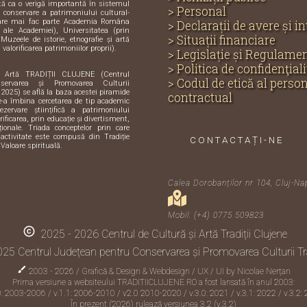
ută ca o verigă importantă în sistemul
> Personal
și conservare a patrimoniului cultural-
care mai fac parte Academia Româna
> Declarații de avere și i
e ale Academiei), Universitatea (prin
> Situații financiare
 Muzeele de istorie, etnografie și artă
 valorificarea patrimoniilor proprii).
> Legislație și Regulame
> Politica de confidenţiali
i Artă TRADIȚII CLUJENE (Centrul
> Codul de etică al perso
servarea și Promovarea Culturii
 2025) se află la baza acestei piramide
contractual
de-a îmbina cercetarea de tip academic
zervare științifică a patrimoniului
orificarea, prin educație și divertisment,
iționale. Triada conceptelor prin care
activitate este compusă din Tradiție
CONTACTAȚI-NE
 Valoare spirituală.
Calea Dorobanților nr 104, Cluj-Na
Mobil: (+4) 0775 509823
copyright
2025 - 2026 Centrul de Cultură și Artă Tradiții Clujene
25 Centrul Județean pentru Conservarea și Promovarea Culturii Tra
brush
2003 - 2026 / Grafică & Design & Webdesign / UX / UI by
Nicolae Nerțan
Prima versiune a websiteului TRADITIICLUJENE.RO a fost lansată în anul 2003:
0: 2003-2006 / v.1.1: 2006-2010 /
v2.0 2010-2020
/ v.3.0: 2021 / v.3.1: 2022 / v.3.2:
În prezent (2026) rulează versiunea 3.2 (v.3.2)