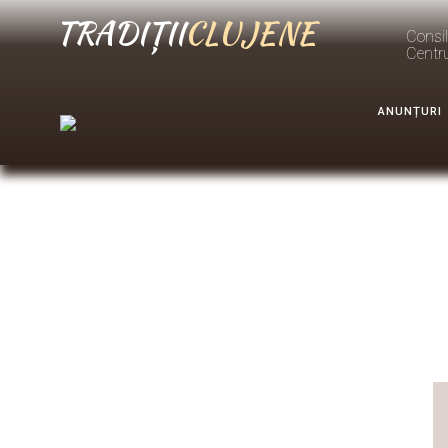
TRADIȚII
CLUJENE
Consil
Centr
ANUNȚURI