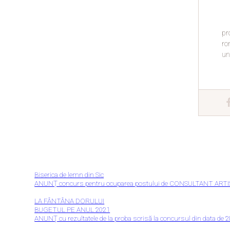
pr
ro
un
Biserica de lemn din Sic
ANUNȚ concurs pentru ocuparea postului de CONSULTANT ARTISTIC
LA FÂNTÂNA DORULUI
BUGETUL PE ANUL 2021
ANUNŢ cu rezultatele de la proba scrisă la concursul din data de 2