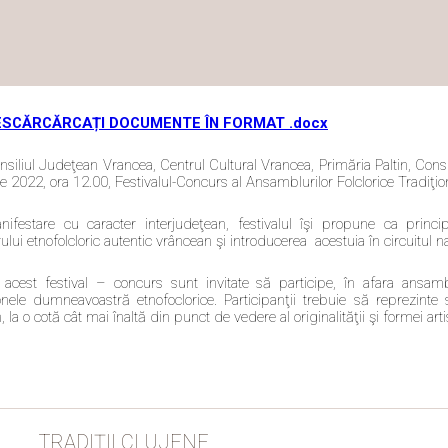
ESCĂRCĂRCAȚI DOCUMENTE ÎN FORMAT .docx
nsiliul Judeţean Vrancea, Centrul Cultural Vrancea, Primăria Paltin, Consi
ie 2022, ora 12.00, Festivalul-Concurs al Ansamblurilor Folclorice Tradiţi
nifestare cu caracter interjudeţean, festivalul îşi propune ca princip
ului etnofolcloric autentic vrâncean şi introducerea acestuia în circuitul naţi
 acest festival – concurs sunt invitate să participe, în afara ansamb
ele dumneavoastră etnofoclorice. Participanţii trebuie să reprezinte spe
, la o cotă cât mai înaltă din punct de vedere al originalităţii şi formei arti
TRADIȚII CLUJENE