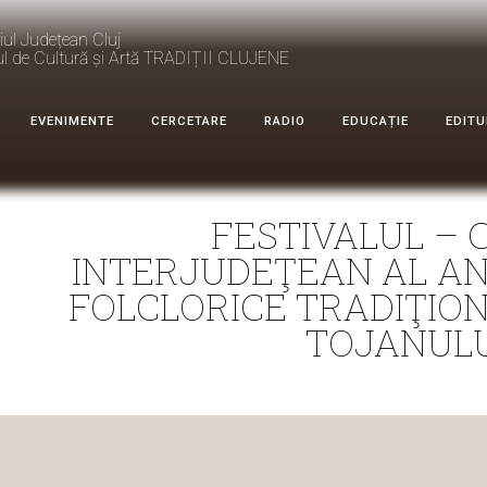
iul Județean Cluj
ul de Cultură și Artă TRADIȚII CLUJENE
EVENIMENTE
CERCETARE
RADIO
EDUCAȚIE
EDITU
FESTIVALUL –
INTERJUDEŢEAN AL A
FOLCLORICE TRADIŢION
TOJANULU