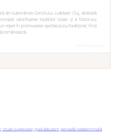
ltură din subordinea Consiliului Județean Cluj, dedicată
cipal valorificarea tradițiilor locale și a folclorului
 un reper în promovarea spectacolului tradițional, fiind
nală românească.
traditiiclujene.ro
c, studii superioare, grad debutant, perioadă nedeterminată