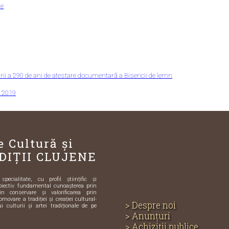
ne
sării a 290 de ani de atestare documentară a Bisericii de lemn
 2019
e Cultură și
DIȚII CLUJENE
ecialitate, cu profil științific și
biectiv fundamental cunoașterea prin
in conservare și valorificarea prin
omovare a tradiției și creației cultural-
> Despre noi
i culturii și artei tradiționale de pe
> Anunțuri
> Achiziții publice