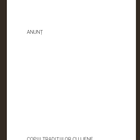
ANUNȚ
COPIII TRADIȚIILOR CLUJENE