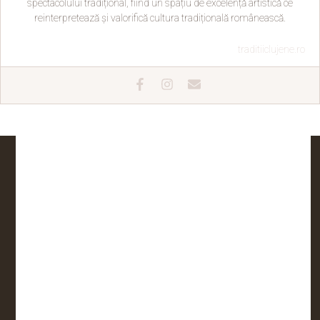
spectacolului tradițional, fiind un spațiu de excelență artistică ce
reinterpretează și valorifică cultura tradițională românească.
traditiiclujene.ro