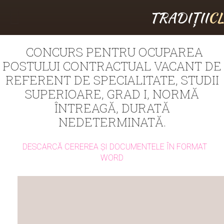
TRADIȚII
C
CONCURS PENTRU OCUPAREA
POSTULUI CONTRACTUAL VACANT DE
REFERENT DE SPECIALITATE, STUDII
SUPERIOARE, GRAD I, NORMĂ
ÎNTREAGĂ, DURATĂ
NEDETERMINATĂ.
DESCARCĂ CEREREA ȘI DOCUMENTELE ÎN FORMAT
WORD