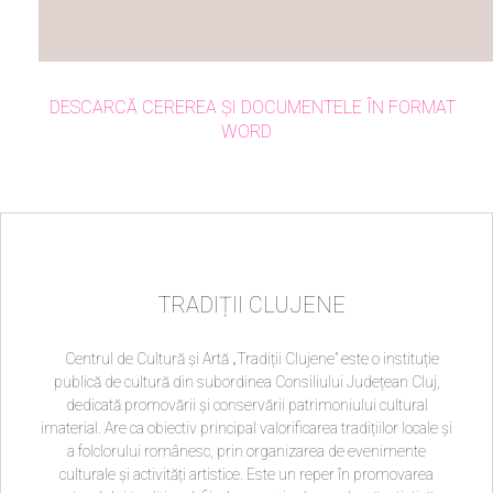
DESCARCĂ CEREREA ȘI DOCUMENTELE ÎN FORMAT
WORD
TRADIȚII CLUJENE
Centrul de Cultură și Artă „Tradiții Clujene” este o instituție
publică de cultură din subordinea Consiliului Județean Cluj,
dedicată promovării și conservării patrimoniului cultural
imaterial. Are ca obiectiv principal valorificarea tradițiilor locale și
a folclorului românesc, prin organizarea de evenimente
culturale și activități artistice. Este un reper în promovarea