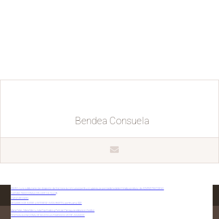
Bendea Consuela
ANUNȚ cu rezultatul selecției dosarelor de înscriere la concursul pentru ocuparea, pe perioadă nedeterminată, a postului de ADMINISTRATOR M I
CULTURA TRADIȚIONALĂ DIN JUDEȚUL CLUJ (3)
ZILELE RECOLTEI
DECLARAȚII DE AVERE ȘI INTERESE OVIDIU BARTEȘ pentru anul 2021
Maria Peter, Maria Marcu, Iulia Pop-Szabo şi Felician Fărcaşu se alătură orchestrei
FESTIVALULUI NAŢIONAL DE MUZICĂ LĂUTĂREASCĂ VECHE ZAVAIDOC