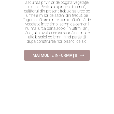
ascunsă privirilor de bogata vegetație
din jur. Pentru a ajunge la biserică,
călătorul din prezent trebuie să urce pe
urmele miilor de săteni din trecut, pe
îngusta cărare dintre pomi, năpădită de
vegetație între timp, semn că oamenii
nu mai urcă până acolo. În ultimii ani,
lăcașul a avut aceeași soartă ca multe
alte biserici de lemn, fiind părăsită
după construirea noii biserici de zid.
MAI MULTE INFORMAȚII