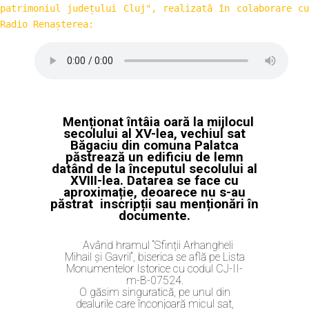
patrimoniul județului Cluj", realizată în colaborare cu 
Radio Renașterea:
Menționat întâia oară la mijlocul
secolului al XV-lea, vechiul sat
Băgaciu din comuna Palatca
păstrează un edificiu de lemn
datând de la începutul secolului al
XVIII-lea. Datarea se face cu
aproximație, deoarece nu s-au
păstrat inscripții sau menționări în
documente.
Având hramul “Sfinții Arhangheli
Mihail și Gavril“, biserica se află pe Lista
Monumentelor Istorice cu codul CJ-II-
m-B-07524.
O găsim singuratică, pe unul din
dealurile care înconjoară micul sat,