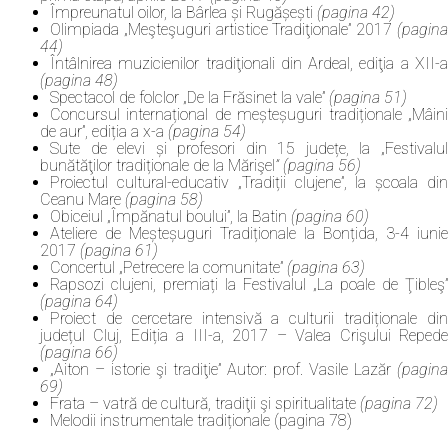
Împreunatul oilor, la Bârlea și Rugășești
(pagina 42)
Olimpiada „Meşteşuguri artistice Tradiţionale” 2017
(pagin
44)
Întâlnirea muzicienilor tradiţionali din Ardeal, ediţia a XII-a
(pagina 48)
Spectacol de folclor „De la Frăsinet la vale”
(pagina 51)
Concursul internațional de meșteșuguri tradiționale „Mâini
de aur”, ediția a x-a
(pagina 54)
Sute de elevi și profesori din 15 județe, la „Festivalul
bunătăţilor tradiționale de la Mărişel
” (pagina 56)
Proiectul cultural-educativ „Tradiții clujene”, la școala din
Ceanu Mare
(pagina 58)
Obiceiul „Împănatul boului”, la Batin
(pagina 60)
Ateliere de Meșteșuguri Tradiționale la Bonțida, 3-4 iunie
2017
(pagina 61)
Concertul „Petrecere la comunitate”
(pagina 63)
Rapsozi clujeni, premiați la Festivalul „La poale de Ţibleş”
(pagina 64)
Proiect de cercetare intensivă a culturii tradiționale din
județul Cluj, Ediția a III-a, 2017 – Valea Crişului Repede
(pagina 66)
„Aiton – istorie şi tradiţie” Autor: prof. Vasile Lazăr
(pagina
69)
Frata – vatră de cultură, tradiţii şi spiritualitate
(pagina 72)
Melodii instrumentale tradiționale (pagina 78)