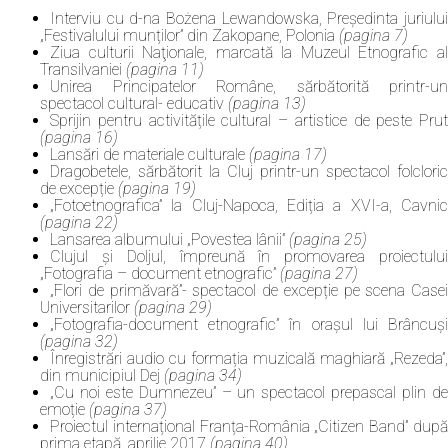
Interviu cu d-na Bożena Lewandowska, Președinta juriului
„Festivalului munților” din Zakopane, Polonia
(pagina 7)
Ziua culturii Naţionale, marcată la Muzeul Etnografic al
Transilvaniei
(pagina 11)
Unirea Principatelor Române, sărbătorită printr-un
spectacol cultural- educativ
(pagina 13)
Sprijin pentru activitățile cultural – artistice de peste Prut
(pagina 16)
Lansări de materiale culturale
(pagina 17)
Dragobetele, sărbătorit la Cluj printr-un spectacol folcloric
de excepție
(pagina 19)
„Fotoetnografica” la Cluj-Napoca, Ediția a XVI-a, Cavnic
(pagina 22)
Lansarea albumului „Povestea lânii”
(pagina 25)
Clujul și Doljul, împreună în promovarea proiectului
„Fotografia – document etnografic”
(pagina 27)
„Flori de primăvară”- spectacol de excepție pe scena Casei
Universitarilor
(pagina 29)
„Fotografia-document etnografic” în orașul lui Brâncuși
(pagina 32)
Înregistrări audio cu formația muzicală maghiară „Rezeda”,
din municipiul Dej
(pagina 34)
„Cu noi este Dumnezeu” – un spectacol prepascal plin de
emoție
(pagina 37)
Proiectul internațional Franța-România „Citizen Band” după
prima etapă, aprilie 2017
(pagina 40)