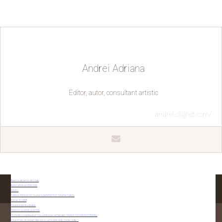
Andrei Adriana
Editor, autor, consultant artistic
andrei.clujnet.com/
Biserica de lemn din Frata
BUNĂ SARA LUI CRĂCIUN!
ANUNȚ
TÂRGUL PRODUS DE CLUJ LA SUMMER FEST CÂMPIA TURZII
EDIȚIA 15 / 2018
Pledorie pentru tradiție
TRADIȚII CLUJENE LA AITON
Orchestra cooptează un nou solist vocal remarcabil: AMALIA CODOREAN-CHINDRIȘ
„Pă vremea când eram fată, era o rușine să te vadă cineva că stai…”