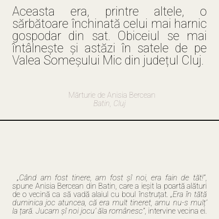
Aceasta era, printre altele, o
sărbătoare închinată celui mai harnic
gospodar din sat. Obiceiul se mai
întâlnește și astăzi în satele de pe
Valea Someșului Mic din județul Cluj.
Mărturie de Anisia Bercean
Batin, Cluj
„Când am fost tinere, am fost șî noi, era fain de tăt!”
,
spune Anisia Bercean din Batin, care a ieșit la poartă alături
de o vecină ca să vadă alaiul cu boul înstruțat.
„Era în tătă
duminica joc atuncea, că era mult tineret, amu nu-s mulț’
la țară. Jucam șî noi jocu’ ăla românesc”
, intervine vecina ei.