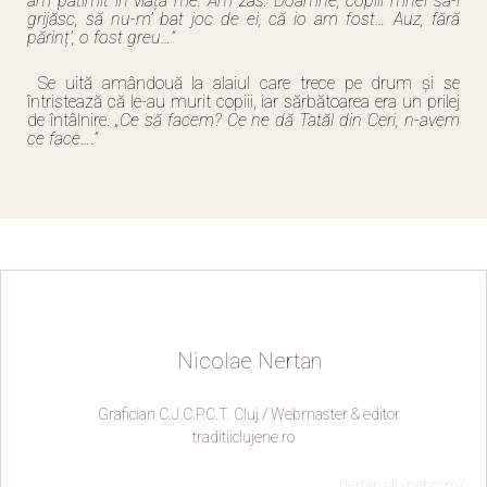
am patimit în viața me. Am zâs: Doamne, copiii mnei să-i
grijăsc, să nu-m’ bat joc de ei, că io am fost… Auz, fără
părinț’, o fost greu…”
Se uită amândouă la alaiul care trece pe drum și se
întristează că le-au murit copiii, iar sărbătoarea era un prilej
de întâlnire.
„Ce să facem? Ce ne dă Tatăl din Ceri, n-avem
ce face….”
Nicolae Nertan
Grafician C.J.C.P.C.T. Cluj / Webmaster & editor
traditiiclujene.ro
nertan.clujnet.com/