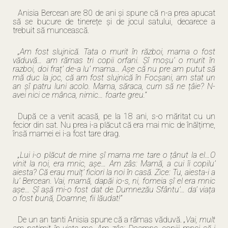
Anisia Bercean are 80 de ani și spune că n-a prea apucat
să se bucure de tinerețe și de jocul satului, deoarece a
trebuit să muncească.
„Am fost slujnică. Tata o murit în război, mama o fost
văduvă… am rămas tri copii orfani. Șî moșu’ o murit în
razboi, doi fraț’ de-a lu’ mama… Așe că nu pre am putut să
mă duc la joc, că am fost slujnică în Focșani, am stat un
an șî patru luni acolo. Mama, săraca, cum să ne țâie? N-
avei nici ce mânca, nimic… foarte greu.”
După ce a venit acasă, pe la 18 ani, s-o măritat cu un
fecior din sat. Nu prea i-a plăcut că era mai mic de înălțime,
însă mamei ei i-a fost tare drag.
„Lui i-o plăcut de mine șî mama me tare o țânut la el…O
vinit la noi, era mnic, așe… Am zâs: Mamă, a cui îi copilu’
aiesta? Că erau mulț’ ficiori la noi în casă. Zice: Tu, aiesta-i a
lu’ Bercean. Vai, mamă, dapăi io-s, ni, fomeia șî el era mnic
așe… Șî așă mi-o fost dat de Dumnezău Sfântu’… da’ viața
o fost bună, Doamne, fii lăudat!”
De un an tanti Anisia spune că a rămas văduvă.
„Vai, mult