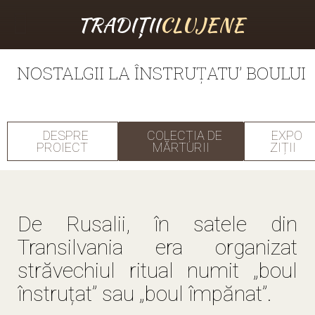
TRADIȚII
CLUJENE
NOSTALGII LA ÎNSTRUȚATU’ BOULUI
DESPRE
COLECȚIA DE
EXPO
PROIECT
MĂRTURII
ZIȚII
De Rusalii, în satele din
Transilvania era organizat
străvechiul ritual numit „boul
înstruțat” sau „boul împănat”.