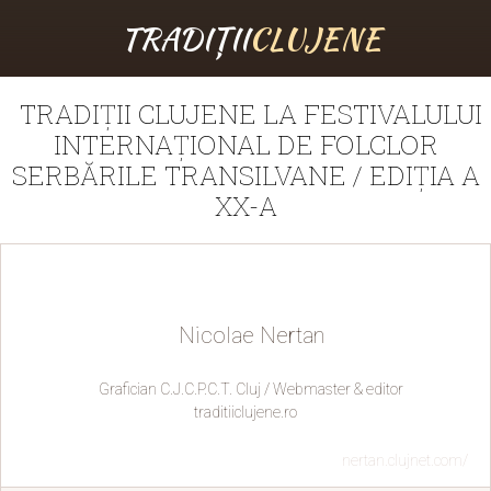
TRADIȚII
CLUJENE
TRADIȚII CLUJENE LA FESTIVALULUI
INTERNAȚIONAL DE FOLCLOR
SERBĂRILE TRANSILVANE / EDIȚIA A
XX-A
Nicolae Nertan
Grafician C.J.C.P.C.T. Cluj / Webmaster & editor
traditiiclujene.ro
nertan.clujnet.com/