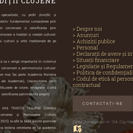
DIȚII CLUJENE
ecialitate, cu profil științific și
biectiv fundamental cunoașterea prin
> Despre noi
in conservare și valorificarea prin
> Anunțuri
omovare a tradiției și creației cultural-
> Achiziții publice
i culturii și artei tradiționale de pe
> Personal
> Declarații de avere și i
> Situații financiare
ută ca o verigă importantă în sistemul
> Legislație și Regulame
și conservare a patrimoniului cultural-
> Politica de confidenţiali
care mai fac parte Academia Româna
> Codul de etică al perso
e ale Academiei), Universitatea (prin
contractual
 Muzeele de istorie, etnografie și artă
 valorificarea patrimoniilor proprii).
CONTACTAȚI-NE
i Artă TRADIȚII CLUJENE (Centrul
servarea și Promovarea Culturii
 2025) se află la baza acestei piramide
Calea Dorobanților nr 104, Cluj-Na
de-a îmbina cercetarea de tip academic