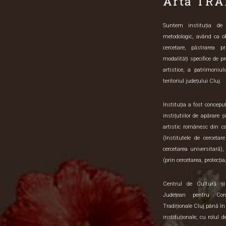
Artă TRA
Suntem instituția de sp
metodologic, având ca o
cercetare, păstrarea pr
modalități specifice de pr
artistice, a patrimoniulu
teritoriul județului Cluj.
Instituția a fost concep
instițutiilor de apărare 
artistic românesc din 
(Institutele de cercetar
cercetarea universitară),
(prin cercetarea, protecția,
Centrul de Cultură ș
Județean pentru Con
Tradiționale Cluj până în
instituționale, cu rolul 