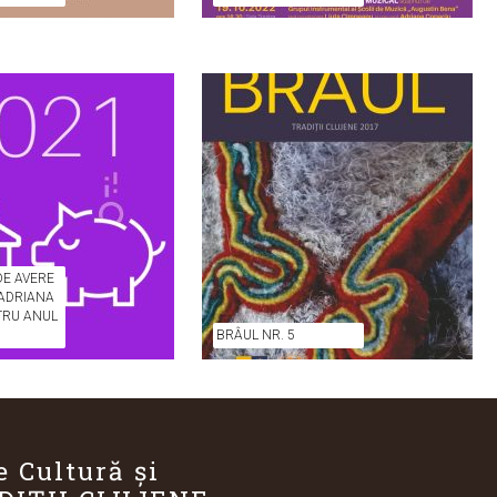
DE AVERE
 ADRIANA
TRU ANUL
BRÂUL NR. 5
e Cultură și