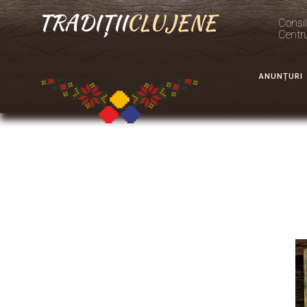
TRADIȚII
CLUJENE
Consil
Centr
ANUNȚURI