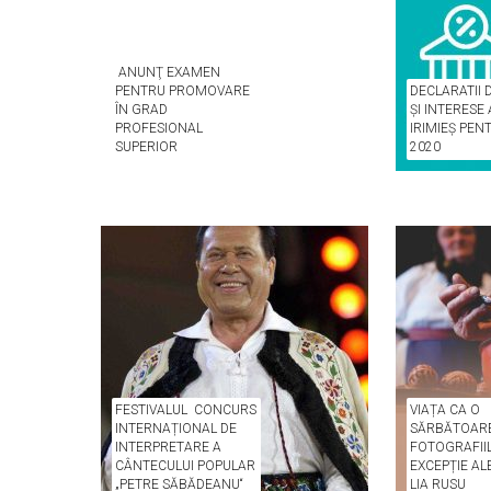
ANUNŢ EXAMEN
PENTRU PROMOVARE
DECLARATII 
ÎN GRAD
ȘI INTERESE
PROFESIONAL
IRIMIEȘ PEN
SUPERIOR
2020
FESTIVALUL CONCURS
VIAȚA CA O
INTERNAȚIONAL DE
SĂRBĂTOARE
INTERPRETARE A
FOTOGRAFII
CÂNTECULUI POPULAR
EXCEPȚIE AL
„PETRE SĂBĂDEANU“
LIA RUSU