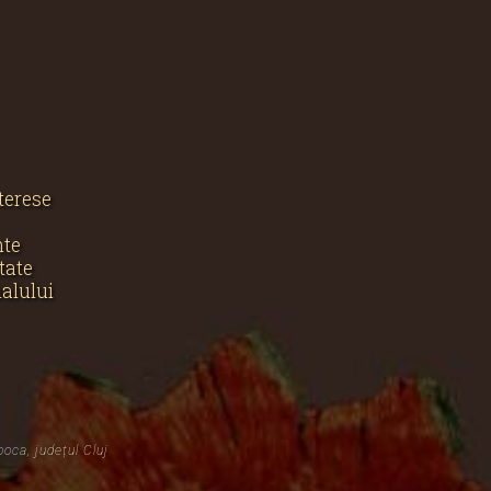
nterese
nte
tate
nalului
poca, județul Cluj