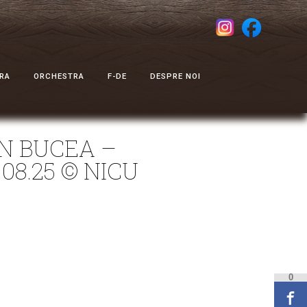
RA
ORCHESTRA
F-DE
DESPRE NOI
MN BUCEA –
08.25 © NICU
0