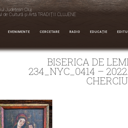
iul Județean Cluj
ul de Cultură și Artă TRADIȚII CLUJENE
EVENIMENTE
CERCETARE
RADIO
EDUCAȚIE
EDITU
BISERICA DE LE
234_NYC_0414 – 2022.
CHERCIU