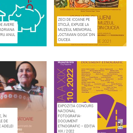
ZECI DE ICOANE PE
DE AVERE
STICLĂ, EXPUSE LA
 ADRIANA
MUZEUL MEMORIAL
TRU ANUL
„OCTAVIAN GOGA” DIN
CIUCEA
EXPOZIȚIA CONCURS
NAŢIONAL
, ÎN
FOTOGRAFIA-
LE DE
DOCUMENT
E ADELEI
ETNOGRAFIC – EDIȚIA
XIX / 2022