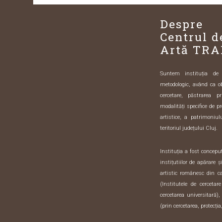
Despre
Centrul d
Artă TRA
Suntem instituția de sp
metodologic, având ca o
cercetare, păstrarea pr
modalități specifice de pr
artistice, a patrimoniulu
teritoriul județului Cluj.
Instituția a fost concep
instițutiilor de apărare 
artistic românesc din 
(Institutele de cercetar
cercetarea universitară),
(prin cercetarea, protecția,