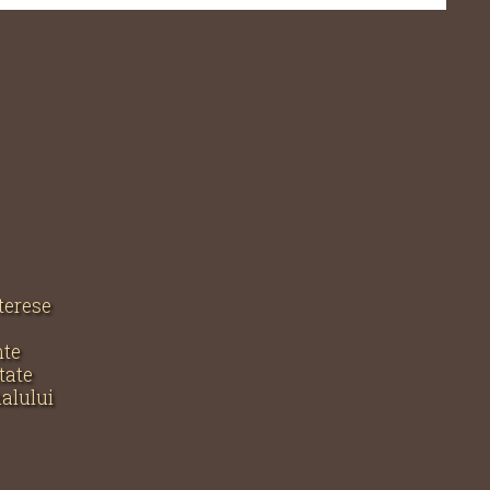
nterese
nte
tate
nalului