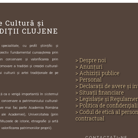
e Cultură și
DIȚII CLUJENE
ecialitate, cu profil științific și
biectiv fundamental cunoașterea prin
> Despre noi
in conservare și valorificarea prin
> Anunțuri
omovare a tradiției și creației cultural-
> Achiziții publice
i culturii și artei tradiționale de pe
> Personal
> Declarații de avere și i
> Situații financiare
ută ca o verigă importantă în sistemul
> Legislație și Regulame
și conservare a patrimoniului cultural-
> Politica de confidenţiali
care mai fac parte Academia Româna
> Codul de etică al perso
e ale Academiei), Universitatea (prin
contractual
 Muzeele de istorie, etnografie și artă
 valorificarea patrimoniilor proprii).
CONTACTAȚI-NE