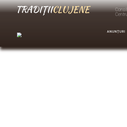
TRADIȚII
CLUJENE
Consil
Centr
ANUNȚURI