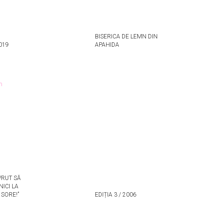
BISERICA DE LEMN DIN
2019
APAHIDA
VRUT SĂ
NICI LA
SORE!”
EDIȚIA 3 / 2006