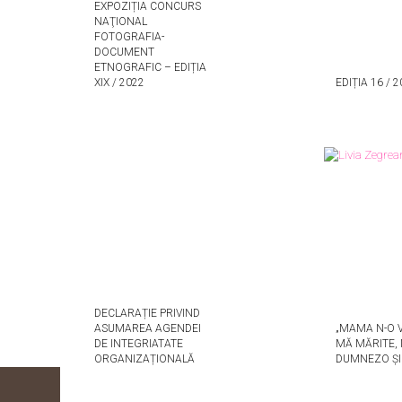
EXPOZIȚIA CONCURS
NAŢIONAL
FOTOGRAFIA-
DOCUMENT
ETNOGRAFIC – EDIȚIA
XIX / 2022
EDIȚIA 16 / 
DECLARAȚIE PRIVIND
ASUMAREA AGENDEI
„MAMA N-O 
DE INTEGRIATATE
MĂ MĂRITE, 
ORGANIZAȚIONALĂ
DUMNEZO ȘI 