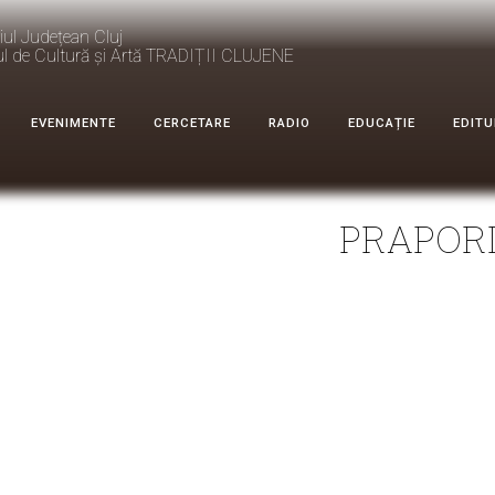
iul Județean Cluj
ul de Cultură și Artă TRADIȚII CLUJENE
EVENIMENTE
CERCETARE
RADIO
EDUCAȚIE
EDITU
PRAPORI