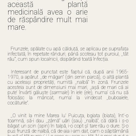
această plantă
medicinală avea o arie
de răspândire mult mai
mare.
Frunzele, spălate cu apă călduță, se aplicau pe suprafața
infectată, în repetate rânduri, până scoteau tot puroiul, ,,tăt
rău’”, cum spun localnicii, dispărând toată înfecția.
Interesant de punctat este faptul că, după anii 1965-
1970, a apărut ,,de măgan” (din senin parcă), o altă plantă
cu aceleași proprietăți, numită ,,nalbă” în zonă. Frunzele
acesteia sunt de dimensiuni mai mari, ,,așă de mari că ai
pute’ învârti găluște (sarmale) în iele (ele), numa’ că nu să
folosăsc la mâncat, numa’ la vindecat ,,buboaiele,
cocăturile”.
,,O vinit la mine Marea lu’ Puicuța, bgiata (biata), înt’-o
toamnă, să-i dau ,,zârnă” uări (sau) ,,nalbă”, că dără i s-o
bâgat un scin (spin) în talpă, i-o copt șî tare rău o dure. Ș-o
pus frunză de nalbă, că de-aia i-am dat, cam o săptămână