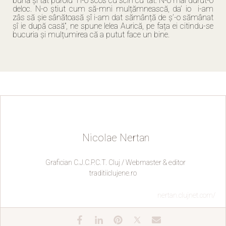
bună șî tăt puroiu’ i l-o scos cu scin cu tăt. N-o mai durut-o
deloc. N-o știut cum să-mni mulțămnească, da’ io i-am
zâs să șie sânătoasă șî i-am dat sămânță de ș’-o sămânat
șî ie după casă”, ne spune lelea Aurică, pe fața ei citindu-se
bucuria și mulțumirea că a putut face un bine.
Nicolae Nertan
Grafician C.J.C.P.C.T. Cluj / Webmaster & editor
traditiiclujene.ro
nertan.clujnet.com/