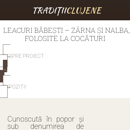
TRADIȚII
CLUJENE
LEACURI BĂBEȘTI – ZÂRNA ȘI NALBA,
FOLOSITE LA COCĂTURI
DESPRE PROIECT
COLECȚIA DE MĂRTURII
EXPOZIȚII
Cunoscută în popor și
sub denumirea de