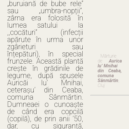
„buruiană de bube rele”
sau „umbra-nopții”,
zârna era folosită în
lumea satului la
,,cocături” (infecții
apărute în urma unor
zgârieturi sau
înțepături), în special
Mărturie
frunzele. Această plantă
de
Aurica
lu’ Mnihai
crește în grădinile de
din Ceaba,
legume, după spusele
comuna
Sânmărtin
,
Auricăi lu’ Mnihai,
Cluj
ceterașu’ din Ceaba,
comuna Sânmărtin.
Dumneaei o cunoaște
de când era copcilă
(copilă), de prin anii ’50,
dar, cu siguranță,