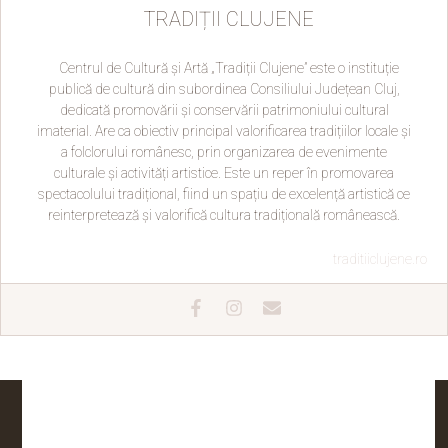
TRADIȚII CLUJENE
Centrul de Cultură și Artă „Tradiții Clujene” este o instituție
publică de cultură din subordinea Consiliului Județean Cluj,
dedicată promovării și conservării patrimoniului cultural
imaterial. Are ca obiectiv principal valorificarea tradițiilor locale și
a folclorului românesc, prin organizarea de evenimente
culturale și activități artistice. Este un reper în promovarea
spectacolului tradițional, fiind un spațiu de excelență artistică ce
reinterpretează și valorifică cultura tradițională românească.
traditiiclujene.ro