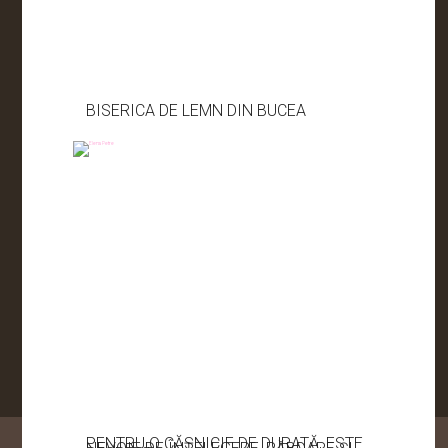
BISERICA DE LEMN DIN BUCEA
PENTRU O CĂSNICIE DE DURATĂ, ESTE