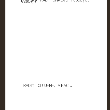
CULTURA TRADIȚIONALĂ DIN JUDEȚUL
CLUJ (4)
TRADIȚII CLUJENE, LA BACIU