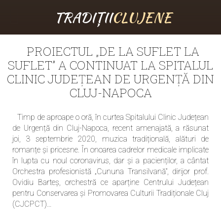
TRADIȚII
CLUJENE
PROIECTUL „DE LA SUFLET LA
SUFLET” A CONTINUAT LA SPITALUL
CLINIC JUDEȚEAN DE URGENȚĂ DIN
CLUJ-NAPOCA
Timp de aproape o oră, în curtea Spitalului Clinic Județean
de Urgență din Cluj-Napoca, recent amenajată, a răsunat
joi, 3 septembrie 2020, muzica tradițională, alături de
romanțe și pricesne. În onoarea cadrelor medicale implicate
în lupta cu noul coronavirus, dar și a pacienților, a cântat
Orchestra profesionistă „Cununa Transilvană”, dirijor prof.
Ovidiu Barteș, orchestră ce aparține Centrului Județean
pentru Conservarea și Promovarea Culturii Tradiționale Cluj
(CJCPCT)…