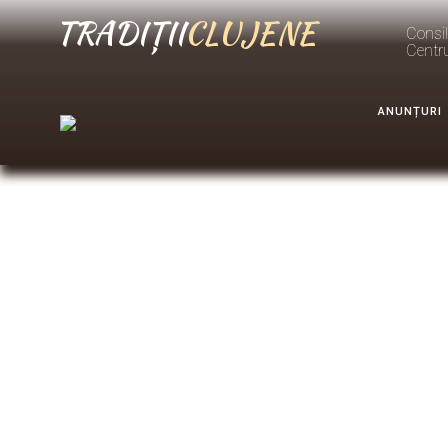
TRADIȚII
CLUJENE
Consil
Centr
ANUNȚURI