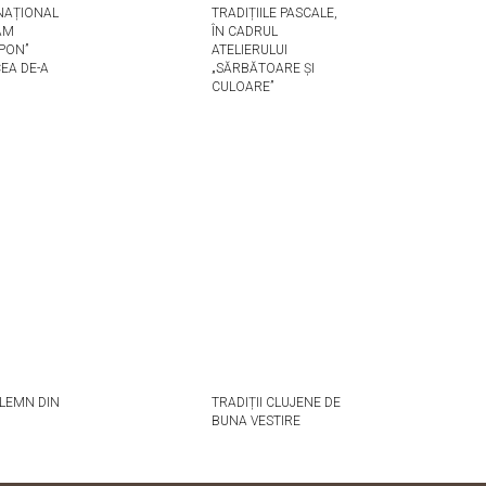
 NAȚIONAL
TRADIȚIILE PASCALE,
AM
ÎN CADRUL
PON”
ATELIERULUI
EA DE-A
„SĂRBĂTOARE ȘI
CULOARE”
 LEMN DIN
TRADIȚII CLUJENE DE
BUNA VESTIRE