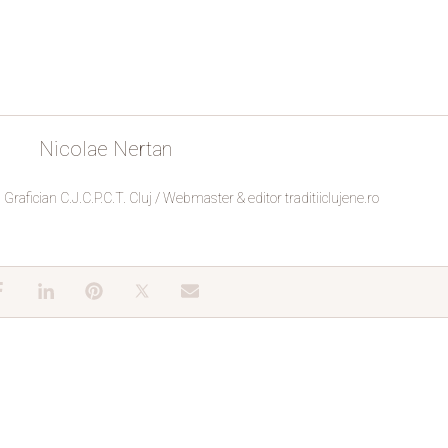
Nicolae Nertan
Grafician C.J.C.P.C.T. Cluj / Webmaster & editor traditiiclujene.ro