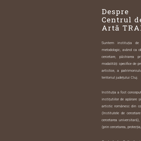
Despre
Centrul d
Artă TRA
Suntem instituția de sp
metodologic, având ca o
cercetare, păstrarea pr
modalități specifice de pr
artistice, a patrimoniulu
teritoriul județului Cluj.
Instituția a fost concep
instițutiilor de apărare 
artistic românesc din 
(Institutele de cercetar
cercetarea universitară),
(prin cercetarea, protecția,