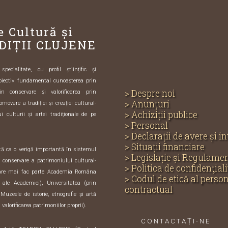
e Cultură și
DIȚII CLUJENE
ecialitate, cu profil științific și
biectiv fundamental cunoașterea prin
> Despre noi
in conservare și valorificarea prin
> Anunțuri
omovare a tradiției și creației cultural-
> Achiziții publice
i culturii și artei tradiționale de pe
> Personal
> Declarații de avere și i
> Situații financiare
ută ca o verigă importantă în sistemul
> Legislație și Regulame
și conservare a patrimoniului cultural-
> Politica de confidenţiali
care mai fac parte Academia Româna
> Codul de etică al perso
e ale Academiei), Universitatea (prin
contractual
 Muzeele de istorie, etnografie și artă
 valorificarea patrimoniilor proprii).
CONTACTAȚI-NE