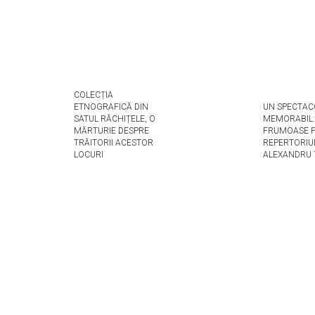
COLECȚIA
ETNOGRAFICĂ DIN
UN SPECTAC
SATUL RĂCHIȚELE, O
MEMORABIL:
MĂRTURIE DESPRE
FRUMOASE P
TRĂITORII ACESTOR
REPERTORIUL
LOCURI
ALEXANDRU 