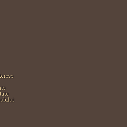
nterese
nte
tate
nalului