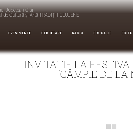
iul Județean Cluj
ul de Cultură și Artă TRADIȚII CLUJENE
EVENIMENTE
CERCETARE
RADIO
EDUCAȚIE
EDITU
INVITAȚIE LA FESTIVA
CÂMPIE DE LA