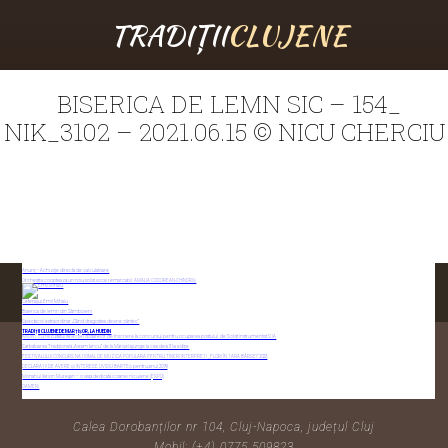
TRADIȚII
CLUJENE
BISERICA DE LEMN SIC – 154_
NIK_3102 – 2021.06.15 © NICU CHERCIU
Anunţ – Achiziţie directă de calculatoare
Orchestra cooptează un nou solist vocal remarcabil: AMALIA CODOREAN-CHINDRIȘ
Ceterașul Emil Mihaiu
Biserica de lemn din Sâmboieni
Spectacol extraordinar „Când dragostea devine cântec”
TRADIȚII CLUJENE DE MĂRȚIȘOR, LA HUEDIN
ANUNȚ cu rezultatul selecției dosarelor de înscriere la concursul pentru ocuparea postului de Solist instrumentist S IA
Sărbătoarea Tradițională „Avram Iancu” de la Mărișel ajunge la cea de-a 51-a ediție
FESTIVALULUI CONCURS NAȚIONAL DE MUZICA POPULARA PENTRU TINERI INTERPREȚI ,,FLORI ÎN ȚARA BÂRSEI” 2023
CONTACTAȚI-NE
DECLARAȚII DE AVERE ȘI INTERESE OVIDIU BARTEȘ pentru anul 2019
Monahul Ilarion Mureşan – o viaţă dedicată icoanei niculene (EXPO)
OAMENI
Calea Dorobanților nr 104, Cluj-Napoca, județul Cluj
Mobil: (+4) 0775 509823