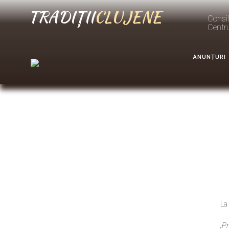
TRADIȚII
CLUJENE
Consil
Centr
ANUNȚURI
La
„P