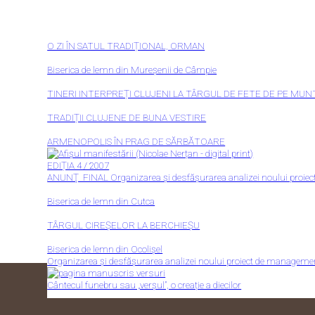
O ZI ÎN SATUL TRADIȚIONAL, ORMAN
Biserica de lemn din Mureșenii de Câmpie
TINERI INTERPREȚI CLUJENI LA TÂRGUL DE FETE DE PE MUN
TRADIȚII CLUJENE DE BUNA VESTIRE
ARMENOPOLIS ÎN PRAG DE SĂRBĂTOARE
EDIȚIA 4 / 2007
ANUNŢ FINAL Organizarea și desfășurarea analizei noului proi
Biserica de lemn din Cutca
TÂRGUL CIREȘELOR LA BERCHIEȘU
Biserica de lemn din Ocolișel
Organizarea și desfășurarea analizei noului proiect de managemen
Cântecul funebru sau „verșul”, o creație a diecilor