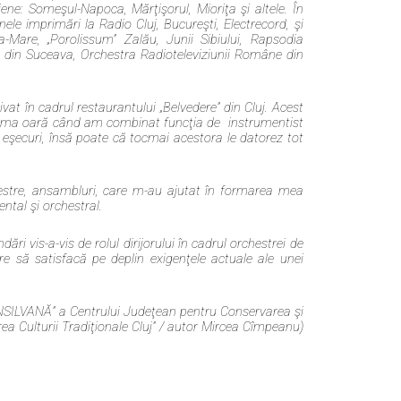
ene: Someşul-Napoca, Mărţişorul, Mioriţa şi altele. În
le imprimări la Radio Cluj, Bucureşti, Electrecord, şi
Mare, „Porolissum” Zalău, Junii Sibiului, Rapsodia
din Suceava, Orchestra Radioteleviziunii Române din
t în cadrul restaurantului „Belvedere” din Cluj. Acest
 prima oară când am combinat funcţia de instrumentist
de eşecuri, însă poate că tocmai acestora le datorez tot
tre, ansambluri, care m-au ajutat în formarea mea
ntal şi orchestral.
ări vis-a-vis de rolul dirijorului în cadrul orchestrei de
 să satisfacă pe deplin exigenţele actuale ale unei
SILVANĂ” a Centrului Judeţean pentru Conservarea şi
a Culturii Tradiţionale Cluj” / autor Mircea Cîmpeanu)