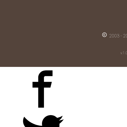
copyright
2003 - 20
v.1.