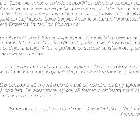
ă în Turcia. Au urmat o serie de colaborări cu diferite ansambluri cluj
el am început primele turnee pe bază de contract în Italia. Am făcut une
laborat cu numeroase ansambluri din ţară: „Transilvania” din Baia-
ană din Cluj-Napoca, Doina Gorjului, Ansamblul „Ciprian Porumbescu” 
şti, Orchestra „Lăutarii” din Chişinău ş.a.
tre 1988-1991 mi-am format propriul grup instrumental cu care am activa
instrumental a stat la baza formării mele profesionale. A fost pentru
 de dirijor şi aranjor. A fost o perioadă de succese, satisfacţii dar şi 
asimilat şi ştiu astăzi.
pă această perioadă au urmat şi alte colaborări cu diverse orches
sională adâncindu-mi cunoştinţele din punct de vedere folcloric, instrume
tăzi, consider a fi încheiată o primă etapă de încercări, testări şi aprofund
ă populară. Din acest motiv aş dori să formez o orchestră nouă care
tre folclorice profesioniste. ”
(Extras din volumul „Orchestra de muzică populară „CUNUNA TRAN
Promovare