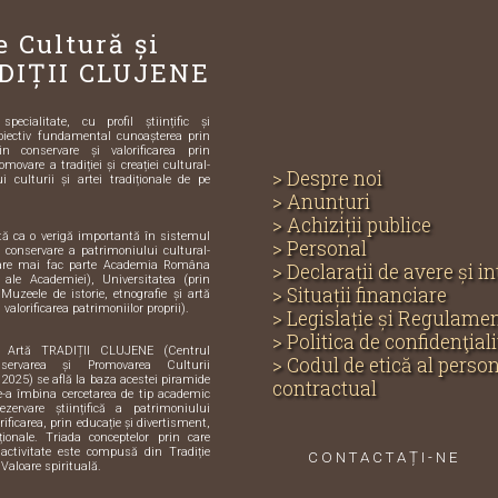
e Cultură și
DIȚII CLUJENE
ecialitate, cu profil științific și
biectiv fundamental cunoașterea prin
in conservare și valorificarea prin
omovare a tradiției și creației cultural-
> Despre noi
i culturii și artei tradiționale de pe
> Anunțuri
> Achiziții publice
ută ca o verigă importantă în sistemul
> Personal
și conservare a patrimoniului cultural-
care mai fac parte Academia Româna
> Declarații de avere și i
e ale Academiei), Universitatea (prin
> Situații financiare
 Muzeele de istorie, etnografie și artă
 valorificarea patrimoniilor proprii).
> Legislație și Regulame
> Politica de confidenţiali
i Artă TRADIȚII CLUJENE (Centrul
> Codul de etică al perso
servarea și Promovarea Culturii
 2025) se află la baza acestei piramide
contractual
de-a îmbina cercetarea de tip academic
zervare științifică a patrimoniului
orificarea, prin educație și divertisment,
iționale. Triada conceptelor prin care
activitate este compusă din Tradiție
CONTACTAȚI-NE
 Valoare spirituală.