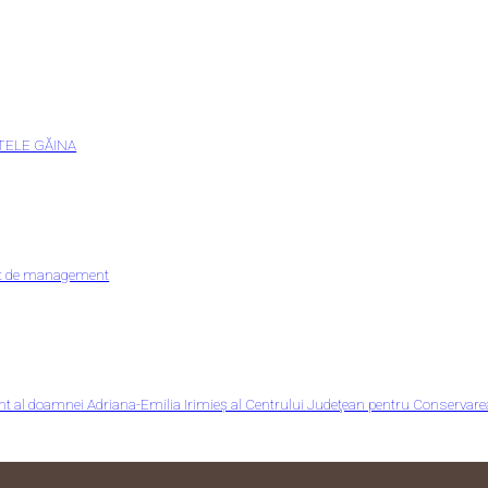
TELE GĂINA
ect de management
t al doamnei Adriana-Emilia Irimieș al Centrului Judeţean pentru Conservarea