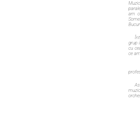
Muzic
paral
am co
Someş
Bucure
În
grup 
cu cea
ce am 
Du
profe
As
muzic
orches